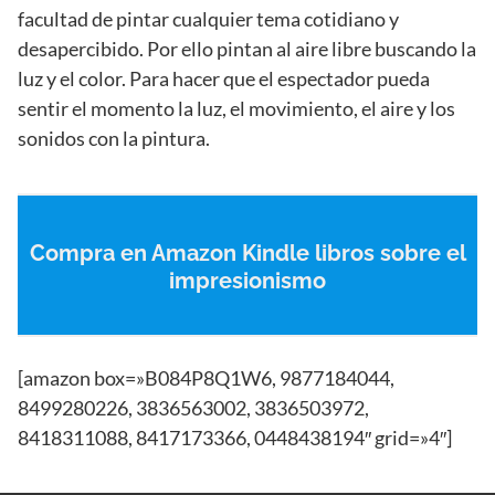
facultad de pintar cualquier tema cotidiano y
desapercibido. Por ello pintan al aire libre buscando la
luz y el color. Para hacer que el espectador pueda
sentir el momento la luz, el movimiento, el aire y los
sonidos con la pintura.
Compra en Amazon Kindle libros sobre el
impresionismo
[amazon box=»B084P8Q1W6, 9877184044,
8499280226, 3836563002, 3836503972,
8418311088, 8417173366, 0448438194″ grid=»4″]