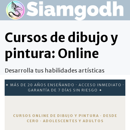
Saltar
al
contenido
Cursos de dibujo y
pintura: Online
Desarrolla tus habilidades artísticas
✦ MÁS DE 20 AÑOS ENSEÑANDO · ACCESO INMEDIATO ·
GARANTÍA DE 7 DÍAS SIN RIESGO ✦
CURSOS ONLINE DE DIBUJO Y PINTURA · DESDE
CERO · ADOLESCENTES Y ADULTOS