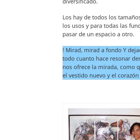
diversificado.
Los hay de todos los tamaños
los usos y para todas las func
pasar de un espacio a otro.
! Mirad, mirad a fondo Y dej
todo cuanto hace resonar den
nos ofrece la mirada, como q
el vestido nuevo y el corazón