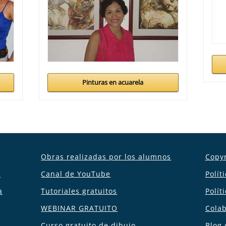
Pinturas en acuarela
Obras realizadas por los alumnos
Copyr
a
Canal de YouTube
Polít
a
Tutoriales gratuitos
Polít
WEBINAR GRATUITO
Cola
Curso gratuito de dibujo
Blog 