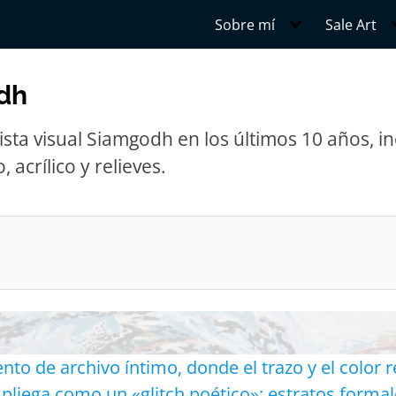
Sobre mí
Sale Art
dh
tista visual Siamgodh en los últimos 10 años, 
 acrílico y relieves.
to de archivo íntimo, donde el trazo y el color
espliega como un «glitch poético»: estratos forma