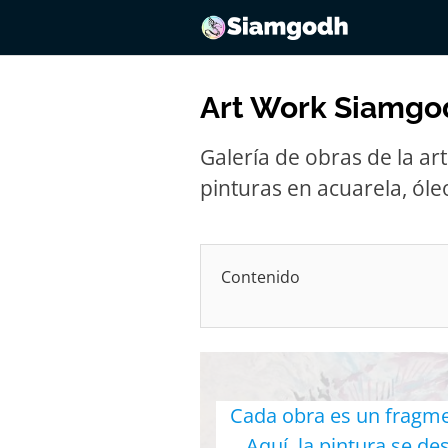
Saltar
al
contenido
Art Work Siamgo
Galería de obras de la ar
pinturas en acuarela, óleo,
Contenido
Cada obra es un fragmen
Aquí, la pintura se d