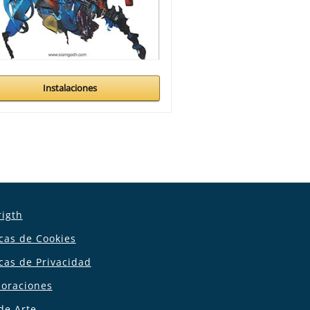
Instalaciones
igth
icas de Cookies
icas de Privacidad
boraciones
de Arte