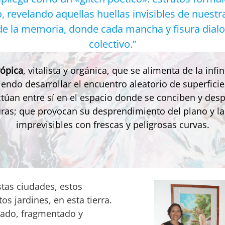
o, revelando aquellas huellas invisibles de nuest
 de la memoria, donde cada mancha y fisura dialog
colectivo.”
rópica
, vitalista y orgánica, que se alimenta de la inf
iendo desarrollar el encuentro aleatorio de superfici
ctúan entre sí en el espacio donde se conciben y desp
uras; que provocan su desprendimiento del plano y l
imprevisibles con frescas y peligrosas curvas.
stas ciudades, estos
os jardines, en esta tierra.
cado, fragmentado y