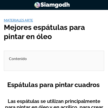
Saltar
al
contenido
MATERIALES ARTE
Mejores espátulas para
pintar en óleo
Contenido
Espátulas para pintar cuadros
Las espátulas se utilizan principalmente
para pintar en óleo y en acrílico, para crear