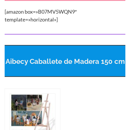
[amazon box=»B07MV5WQN9″
template=»horizontal»]
Aibecy Caballete de Madera 150 cm