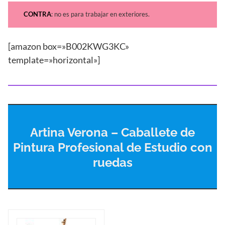
CONTRA
: no es para trabajar en exteriores.
[amazon box=»B002KWG3KC»
template=»horizontal»]
Artina Verona – Caballete de
Pintura Profesional de Estudio con
ruedas