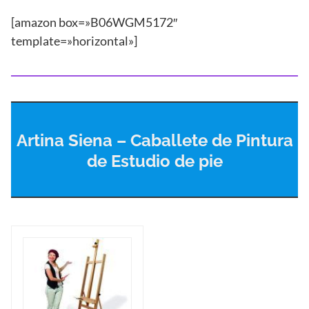
[amazon box=»B06WGM5172″
template=»horizontal»]
Artina Siena – Caballete de Pintura
de Estudio de pie