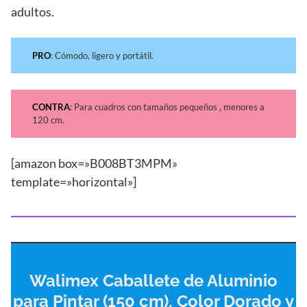
adultos.
PRO
: Cómodo, ligero y portátil.
CONTRA
: Para cuadros con tamaños pequeños , menores a
120 cm.
[amazon box=»B008BT3MPM»
template=»horizontal»]
Walimex Caballete de Aluminio
para Pintar (150 cm), Color Dorado y