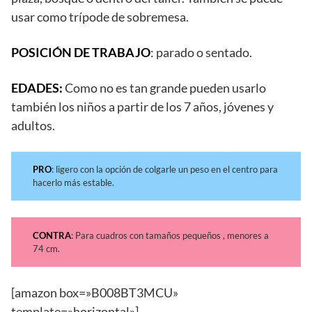
usar como trípode de sobremesa.
POSICIÓN DE TRABAJO
: parado o sentado.
EDADES:
Como no es tan grande pueden usarlo
también los niños a partir de los 7 años, jóvenes y
adultos.
PRO
: ligero con la opción de colgarle un peso en el centro para
hacerlo más estable.
CONTRA
: Para cuadros con tamaños pequeños , menores a
74 cm.
[amazon box=»B008BT3MCU»
template=»horizontal»]