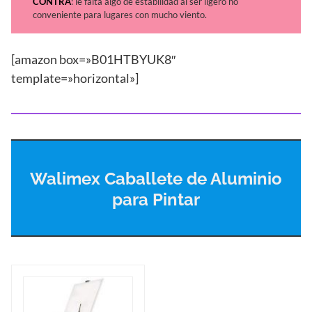
CONTRA
: le falta algo de estabilidad al ser ligero no
conveniente para lugares con mucho viento.
[amazon box=»B01HTBYUK8″
template=»horizontal»]
Walimex Caballete de Aluminio
para Pintar