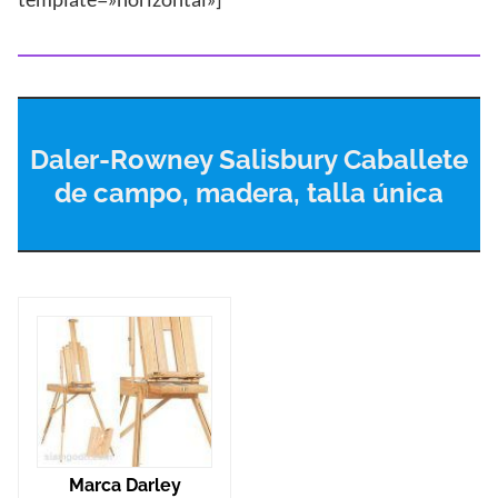
Daler-Rowney Salisbury Caballete
de campo, madera, talla única
Marca Darley