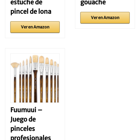
estuche de
gouache
pincel de lona
Ver en Amazon
Ver en Amazon
Fuumuui –
Juego de
pinceles
profesionales