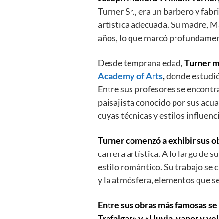
Turner Sr., era un barbero y fab
artística adecuada. Su madre, Ma
años, lo que marcó profundamen
Desde temprana edad,
Turner mo
Academy of Arts
,
donde estudió 
Entre sus profesores se encontr
paisajista conocido por sus acua
cuyas técnicas y estilos influenc
Turner comenzó a exhibir sus ob
carrera artística. A lo largo de
estilo romántico. Su trabajo se c
y la atmósfera, elementos que se 
Entre sus obras más famosas se 
Trafalgar» y «Lluvia, vapor y ve