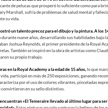
ricante de pelucas que prosperó lo suficiente como para bri
ry Marshall, sufría de problemas de salud mental y falleci
te su vida.
stró un talento precoz para el dibujo y la pintura. A los 1
durante nueve años, desarrollando sus habilidades bajo l
aban Joshua Reynolds, el primer presidente de la Royal A
relas. También se inspiró en la obra de artistas como Claud
iaron su propio trabajo.
ras en la Royal Academy a la edad de 15 años,
lo que marcó
 su vida, participó en más de 250 exposiciones, ganando rec
aracteriza por el uso de colores vibrantes, pinceladas expre
convirtieron en su sello distintivo.
encuentran «El Temeraire llevado al último lugar para ser
locidad».
Estas pinturas no solo capturan la belleza de los p