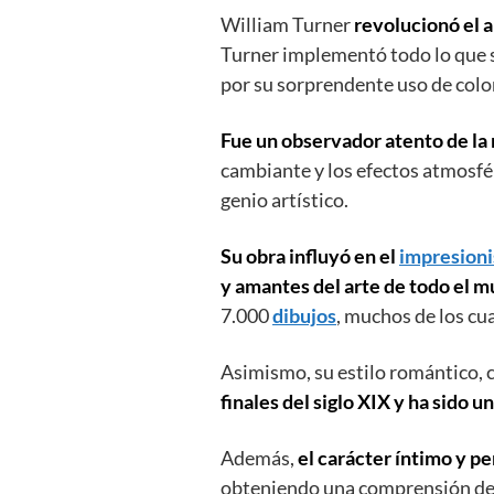
William Turner
revolucionó el ar
Turner implementó todo lo que s
por su sorprendente uso de colo
Fue un observador atento de la 
cambiante y los efectos atmosfé
genio artístico.
Su obra influyó en el
impresion
y amantes del arte de todo el 
7.000
dibujos
, muchos de los cu
Asimismo, su estilo romántico, 
finales del siglo XIX y ha sido u
Además,
el carácter íntimo y p
obteniendo una comprensión de c