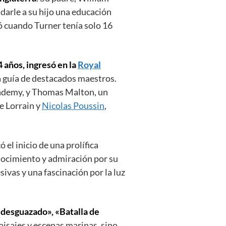
ndarle a su hijo una educación
ó cuando Turner tenía solo 16
4 años, ingresó en la
Royal
a guía de destacados maestros.
cademy, y Thomas Malton, un
e Lorrain y
Nicolas Poussin
,
 el inicio de una prolífica
onocimiento y admiración por su
sivas y una fascinación por la luz
 desguazado», «Batalla de
aisajes y escenas marinas, sino