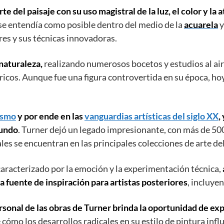
te del paisaje con su uso magistral de la luz, el color y la
e entendía como posible dentro del medio de la
acuarela
y
res y sus técnicas innovadoras.
naturaleza,
realizando numerosos bocetos y estudios al aire
ricos. Aunque fue una figura controvertida en su época, ho
ismo
y por ende en las
vanguardias artísticas del siglo XX
,
mundo
. Turner dejó un legado impresionante, con más de 500
ales se encuentran en las principales colecciones de arte d
caracterizado por la emoción y la experimentación técnica,
na fuente de inspiración para artistas posteriores
, incluye
ersonal de las obras de Turner brinda la oportunidad de e
ómo los desarrollos radicales en su estilo de pintura infl