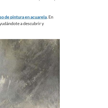
so de pintura en acuarela
. En
 ayudándote a descubrir y