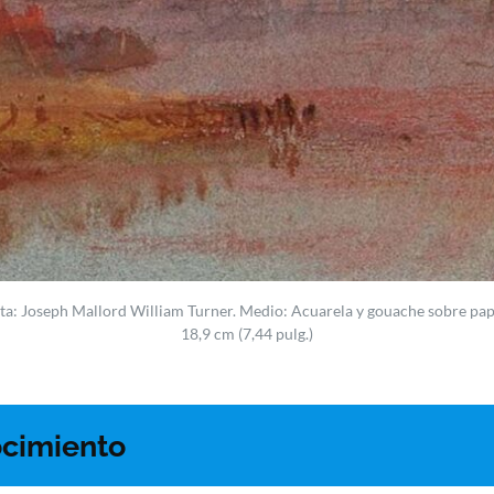
ista: Joseph Mallord William Turner. Medio: Acuarela y gouache sobre pape
18,9 cm (7,44 pulg.)
cimiento