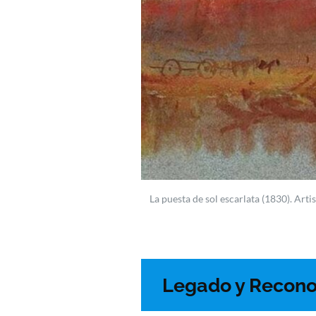
La puesta de sol escarlata (1830). Art
Legado y Recono