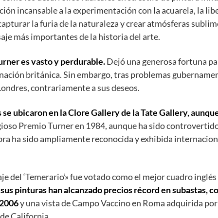
ción incansable a la experimentación con la acuarela, la lib
capturar la furia de la naturaleza y crear atmósferas subl
aje más importantes de la historia del arte.
urner es vasto y perdurable.
Dejó una generosa fortuna par
a nación británica. Sin embargo, tras problemas gubernamen
Londres, contrariamente a sus deseos.
 se ubicaron en la Clore Gallery de la Tate Gallery, aunque
tigioso Premio Turner en 1984, aunque ha sido controvertid
obra ha sido ampliamente reconocida y exhibida internacio
aje del ‘Temerario’» fue votado como el mejor cuadro inglés
,
sus pinturas han alcanzado precios récord en subastas, c
 2006
y una vista de Campo Vaccino en Roma adquirida por 
de California.