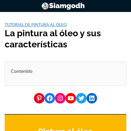
Saltar
al
contenido
TUTORIAL DE PINTURA AL ÓLEO
La pintura al óleo y sus
características
Contenido
Pinterest
Facebook
Instagram
YouTube
Twitter
LinkedIn