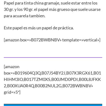
Papel para tinta china gramaje, suele estar entre los
30 gr. y los 90 gr. el papel más grueso que suele usarse
para acuarela tambien.
Este papel es más un papel de práctica.
[amazon box=»B072BWBNBV» template=»vertical»]
[amazon
box=»B019604Q3Q,B07J54BY2J,B07X3RGX61,B01
HIHM3IO,B017TZM0XS,B00JMD0PDI,B00L8JFKK
2,B00XUA0R4Q,B00B2NUL2G,B072BWBNBV»
grid=»5″]