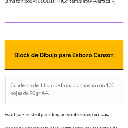
[amazon box=»B00L8JFKK2″ template=»vertical»]
Block de Dibujo para Esbozo Canson
Cuaderno de dibujo de la marca cansón con 100
hojas de 90 gr A4.
Este block es ideal para dibujar en diferentes técnicas.
Ideado principalmente para ilustradores, con la ventaja de