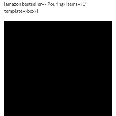
[amazon bestseller=» Pouring» items=»1″
template=»box»]