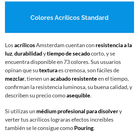
Colores Acrílicos Standard
Los
acrílicos
Amsterdam cuentan con
resistencia a la
luz
,
durabilidad
y
tiempo de secado
corto, y se
encuentra disponible en 73 colores. Sus usuarios
opinan que su
textura
es cremosa, son fáciles de
mezclar
, tienen un
acabado resistente
en el tiempo,
confirman la resistencia luminosa, su buena calidad, y
describen su precio como
asequible
.
Si utilizas un
médium profesional para disolver
y
verter tus acrílicos lograras efectos increíbles
también se le consigue como
Pouring
.