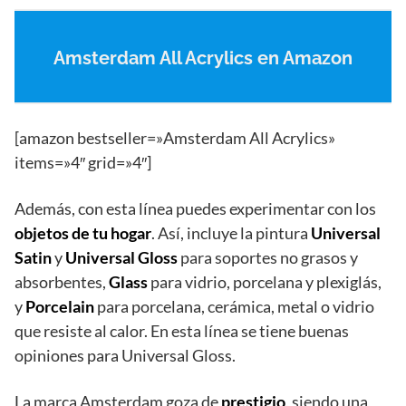
Amsterdam All Acrylics en Amazon
[amazon bestseller=»Amsterdam All Acrylics»
items=»4″ grid=»4″]
Además, con esta línea puedes experimentar con los
objetos de tu hogar
. Así, incluye la pintura
Universal
Satin
y
Universal Gloss
para soportes no grasos y
absorbentes,
Glass
para vidrio, porcelana y plexiglás,
y
Porcelain
para porcelana, cerámica, metal o vidrio
que resiste al calor. En esta línea se tiene buenas
opiniones para Universal Gloss.
La marca Amsterdam goza de
prestigio
, siendo una