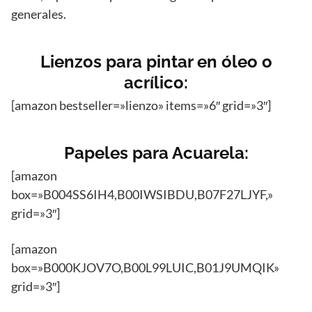
generales.
Lienzos para pintar en óleo o
acrílico:
[amazon bestseller=»lienzo» items=»6″ grid=»3″]
Papeles para Acuarela:
[amazon
box=»B004SS6IH4,B00IWSIBDU,B07F27LJYF,»
grid=»3″]
[amazon
box=»B000KJOV7O,B00L99LUIC,B01J9UMQIK»
grid=»3″]