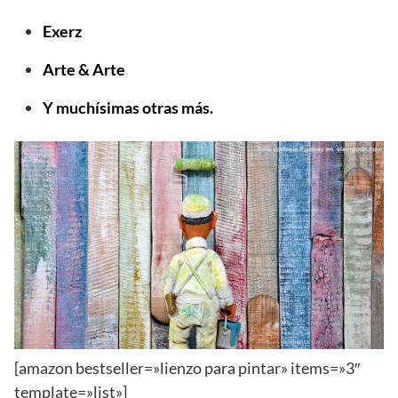
Exerz
Arte & Arte
Y muchísimas otras más.
[amazon bestseller=»lienzo para pintar» items=»3″
template=»list»]