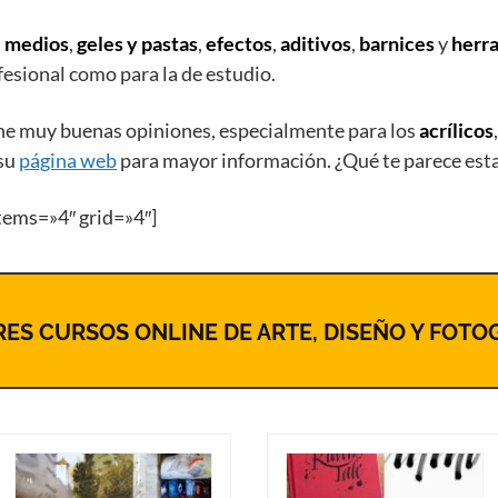
,
medios
,
geles y pastas
,
efectos
,
aditivos
,
barnices
y
herr
ofesional como para la de estudio.
iene muy buenas opiniones, especialmente para los
acrílicos
 su
página web
para mayor información. ¿Qué te parece es
tems=»4″ grid=»4″]
ES CURSOS ONLINE DE ARTE, DISEÑO Y FOTO