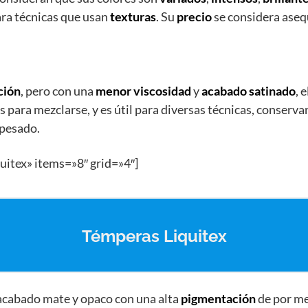
para técnicas que usan
texturas
. Su
precio
se considera aseq
ción
, pero con una
menor viscosidad
y
acabado satinado
, 
s para mezclarse, y es útil para diversas técnicas, conserv
 pesado.
uitex» items=»8″ grid=»4″]
Témperas Liquitex
 acabado mate y opaco con una alta
pigmentación
de por me