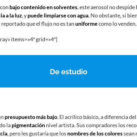
 con
bajo contenido en solventes
, este aerosol no despide
a a la luz
, y
puede limpiarse con agua
. No obstante, si bie
 reportado que el flujo no es tan
uniforme
como lo venden.
ray» items=»4″ grid=»4″]
De estudio
un
presupuesto más bajo
. El acrílico básico, a diferencia d
do la
pigmentación
nivel artista. Sus compradores los rec
cla
, pero les gustaría que los
nombres de los colores
sean 