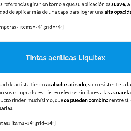
us referencias giran en torno a que su aplicación es
suave
, a
idad de aplicar más de una capa para lograr una
alta opacid
emperas» items=»4″ grid=»4″]
Tintas acrílicas Liquitex
idad de artista tienen
acabado satinado
, son resistentes a la
gún sus compradores, tienen efectos similares a las
acuarela
oducto rinden muchísimo, que
se pueden combinar
entre sí,
arlas.
ntas» items=»4″ grid=»4″]