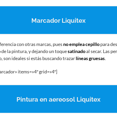
Marcador Liquitex
iferencia con otras marcas, pues
no emplea cepillo
para desp
o
de la pintura, y dejando un toque
satinado
al secar. Las p
to, son ideales si estás buscando trazar
líneas gruesas
.
arcador» items=»4″ grid=»4″]
Pintura en aereosol Liquitex