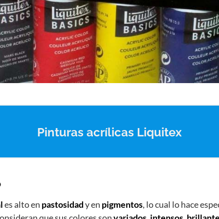
Pinturas acrílicas Liquitex
o
l
es alto en
pastosidad
y en
pigmentos
, lo cual lo hace esp
onsideran que sus colores son
variados
,
intensos
,
brillant