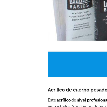
Acrílico de cuerpo pesad
Este
acrílico
de
nivel profesiona
empastados. Sus compradores c