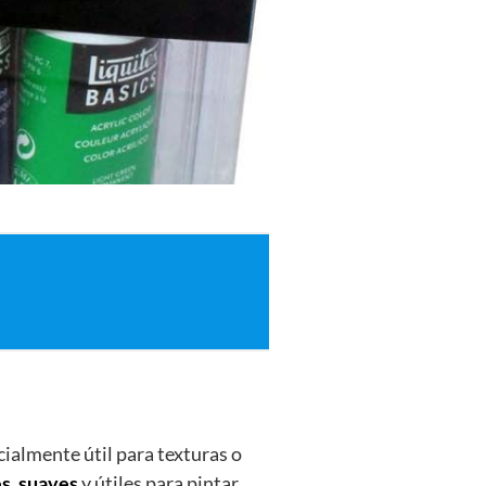
ecialmente útil para texturas o
es
,
suaves
y útiles para pintar