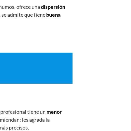
 humos, ofrece una
dispersión
n se admite que tiene
buena
el profesional tiene un
menor
omiendan: les agrada la
más precisos.