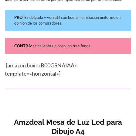
PRO:
Es delgada y versátil con buena iluminación uniforme en
opinión de los compradores.
CONTRA:
se calienta un poco, no trae funda.
[amazon box=»B00GSNAIAA»
template=»horizontal»]
Amzdeal Mesa de Luz Led para
Dibujo A4