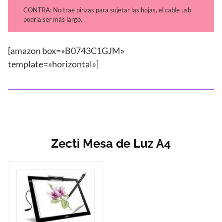
CONTRA: No trae pinzas para sujetar las hojas, el cable usb
podría ser más largo.
[amazon box=»B0743C1GJM»
template=»horizontal»]
Zecti Mesa de Luz A4