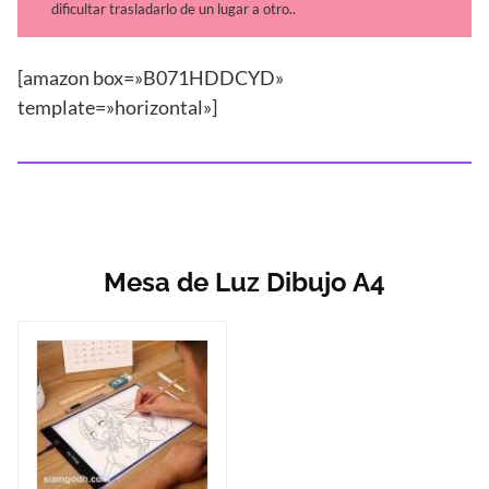
dificultar trasladarlo de un lugar a otro..
[amazon box=»B071HDDCYD»
template=»horizontal»]
Mesa de Luz Dibujo A4