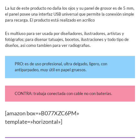
La luz de este producto no daña los ojos y su panel de grosor es de 5 mm,
el panel posee una interfaz USB universal que permite la conexión simple
para recarga. El producto está realizado en acrílico
Es multiuso para ser usada por diseñadores, ilustradores, artistas y
fotógrafos; para disenar tatuajes, bocetos, ilustraciones y todo tipo de
diseños, asi como tambien para ver radiografias.
PRO: es de uso profesional, ultra delgado, ligero, con
antiparpadeo, muy útil en papel gruesos.
CONTRA: trabaja conectada con cable no con baterías.
[amazon box=»B077XZC6PM»
template=»horizontal»]