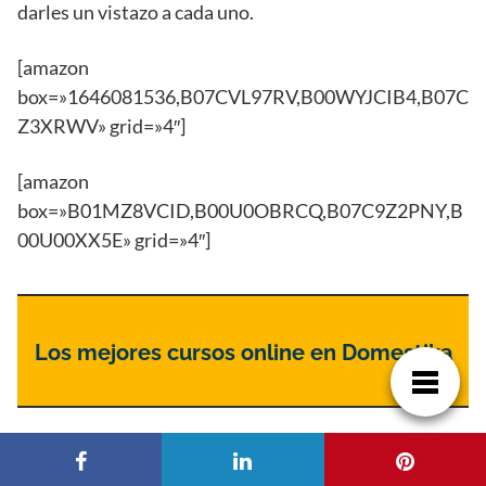
darles un vistazo a cada uno.
[amazon
box=»1646081536,B07CVL97RV,B00WYJCIB4,B07C
Z3XRWV» grid=»4″]
[amazon
box=»B01MZ8VCID,B00U0OBRCQ,B07C9Z2PNY,B
00U00XX5E» grid=»4″]
Los mejores cursos online en Domestika