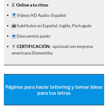
⏳
Online a tu ritmo
🎥
Videos HD Audio: Español
🎦 Subtítulos en Español, Inglés, Portugués
👁️
Descuentos packs
🏅
CERTIFICACIÓN
: opcional con empresa
americana Domestika
Páginas para hacer lettering y tomar ideas
para tus letras