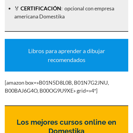
🏅
CERTIFICACIÓN
: opcional con empresa
americana Domestika
Libros para aprender a dibujar
recomendados
[amazon box=»B01N5D8L0B, B01N7G2JNU,
B00BAJ6G4O, B00OG9U9XE» grid=»4″]
Los mejores cursos online en
Domestika