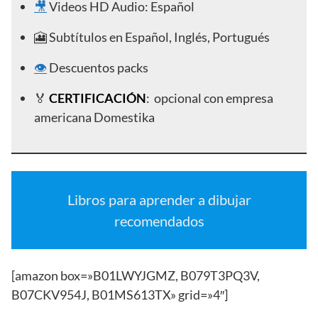
🎥
Videos HD Audio: Español
🎦 Subtítulos en Español, Inglés, Portugués
👁️
Descuentos packs
🏅
CERTIFICACIÓN
: opcional con empresa
americana Domestika
Libros para aprender a dibujar
recomendados
[amazon box=»B01LWYJGMZ, B079T3PQ3V,
B07CKV954J, B01MS613TX» grid=»4″]