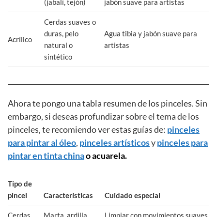
(jabalí, tejón)
jabón suave para artistas
Cerdas suaves o
duras, pelo
Agua tibia y jabón suave para
Acrílico
natural o
artistas
sintético
Ahora te pongo una tabla resumen de los pinceles. Sin
embargo, si deseas profundizar sobre el tema de los
pinceles, te recomiendo ver estas guías de:
pinceles
para pintar al óleo
,
pinceles artísticos
y
pinceles para
pintar en tinta china
o acuarela.
Tipo de
pincel
Características
Cuidado especial
Cerdas
Marta, ardilla
Limpiar con movimientos suaves