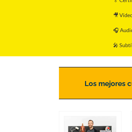
🏅 Certi
🎥 Vídeo
🎧 Audi
🎤 Subtí
Los mejores cu