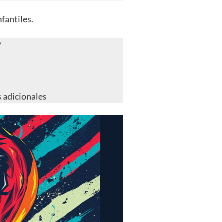
fantiles.
?
s adicionales