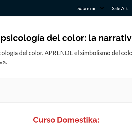
Sobre mí
Sale Art
 psicología del color: la narrat
cología del color. APRENDE el simbolismo del color
va.
Curso Domestika: