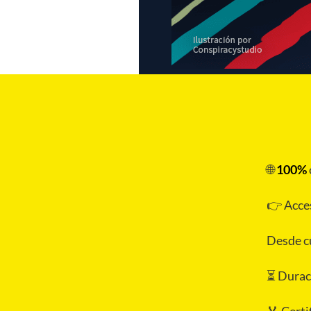
🌐
100%
👉 Acce
Desde cu
⏳ Duraci