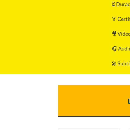
⏳ Duraci
🏅 Certi
🎥 Vídeo
🎧 Audi
🎤 Subtí