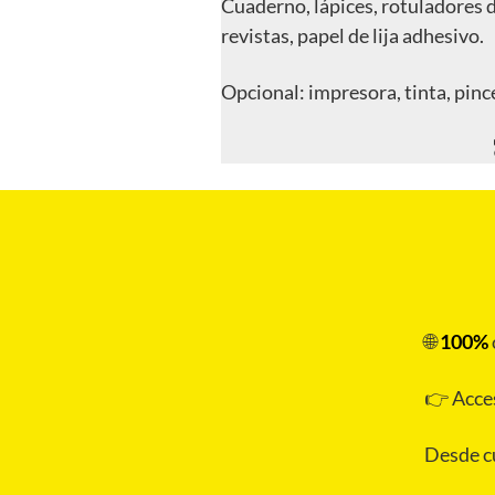
Cuaderno, lápices, rotuladores d
revistas, papel de lija adhesivo.
Opcional: impresora, tinta, pince
🌐
100%
👉 Acce
Desde cu